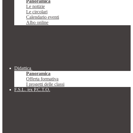
Panoramica
Le notizie
Le circolari
Calendario eventi
Albo online
Didattica
Panoramica
Offerta formativa
I progetti delle classi
F.S.L. /ex P.C.T.O.