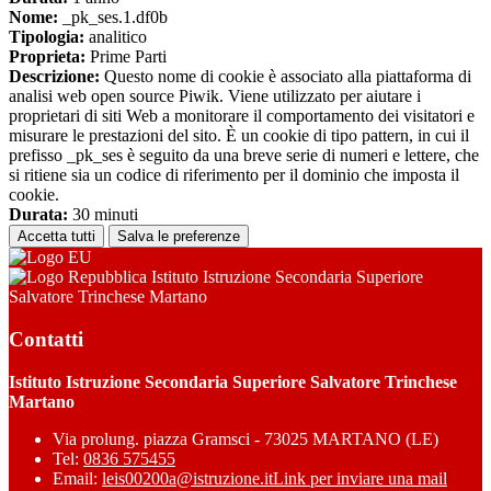
Nome:
_pk_ses.1.df0b
Tipologia:
analitico
Proprieta:
Prime Parti
Descrizione:
Questo nome di cookie è associato alla piattaforma di
analisi web open source Piwik. Viene utilizzato per aiutare i
proprietari di siti Web a monitorare il comportamento dei visitatori e
misurare le prestazioni del sito. È un cookie di tipo pattern, in cui il
prefisso _pk_ses è seguito da una breve serie di numeri e lettere, che
si ritiene sia un codice di riferimento per il dominio che imposta il
cookie.
Durata:
30 minuti
Accetta tutti
Salva le preferenze
Istituto Istruzione Secondaria Superiore
Salvatore Trinchese Martano
Contatti
Istituto Istruzione Secondaria Superiore Salvatore Trinchese
Martano
Via prolung. piazza Gramsci - 73025 MARTANO (LE)
Tel:
0836 575455
Email:
leis00200a@istruzione.it
Link per inviare una mail