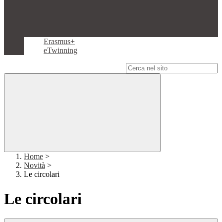
Erasmus+
eTwinning
Campo di ricerca per le pagine del sito
Home
>
Novità
>
Le circolari
Le circolari