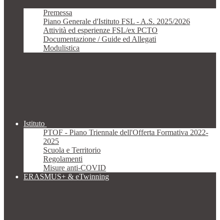
Premessa
Piano Generale d'Istituto FSL - A.S. 2025/2026
Attività ed esperienze FSL/ex PCTO
Documentazione / Guide ed Allegati
Modulistica
Istituto
PTOF - Piano Triennale dell'Offerta Formativa 2022-
2025
Scuola e Territorio
Regolamenti
Misure anti-COVID
ERASMUS+ & eTwinning