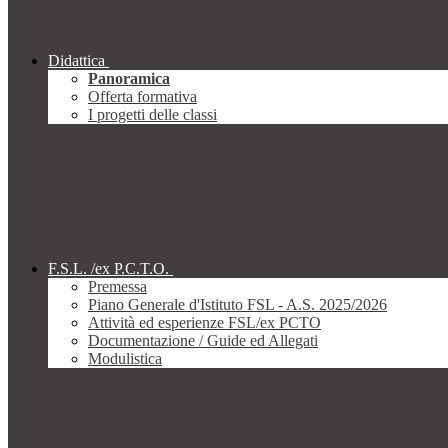
Didattica
Panoramica
Offerta formativa
I progetti delle classi
F.S.L. /ex P.C.T.O.
Premessa
Piano Generale d'Istituto FSL - A.S. 2025/2026
Attività ed esperienze FSL/ex PCTO
Documentazione / Guide ed Allegati
Modulistica