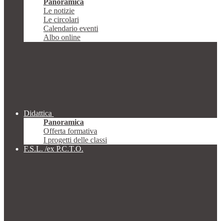
Panoramica
Le notizie
Le circolari
Calendario eventi
Albo online
Didattica
Panoramica
Offerta formativa
I progetti delle classi
F.S.L. /ex P.C.T.O.