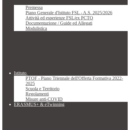
Premessa
Piano Generale d'Istituto FSL - A.S. 2025/2026
Attività ed esperienze FSL/ex PCTO
Documentazione / Guide ed Allegati
Modulistica
Istituto
PTOF - Piano Triennale dell'Offerta Formativa 2022-
2025
Scuola e Territorio
Regolamenti
Misure anti-COVID
ERASMUS+ & eTwinning