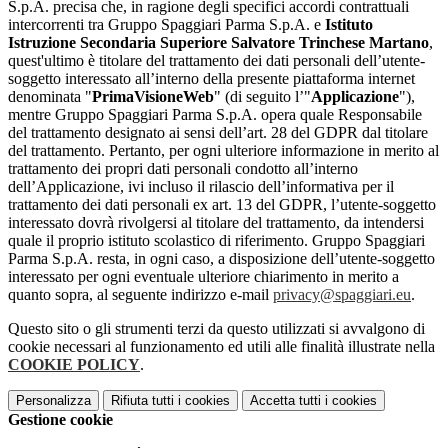
S.p.A. precisa che, in ragione degli specifici accordi contrattuali
intercorrenti tra Gruppo Spaggiari Parma S.p.A. e
Istituto
Istruzione Secondaria Superiore Salvatore Trinchese Martano
,
quest'ultimo è titolare del trattamento dei dati personali dell’utente-
soggetto interessato all’interno della presente piattaforma internet
denominata "
PrimaVisioneWeb
" (di seguito l’"
Applicazione
"),
mentre Gruppo Spaggiari Parma S.p.A. opera quale Responsabile
del trattamento designato ai sensi dell’art. 28 del GDPR dal titolare
del trattamento. Pertanto, per ogni ulteriore informazione in merito al
trattamento dei propri dati personali condotto all’interno
dell’Applicazione, ivi incluso il rilascio dell’informativa per il
trattamento dei dati personali ex art. 13 del GDPR, l’utente-soggetto
interessato dovrà rivolgersi al titolare del trattamento, da intendersi
quale il proprio istituto scolastico di riferimento. Gruppo Spaggiari
Parma S.p.A. resta, in ogni caso, a disposizione dell’utente-soggetto
interessato per ogni eventuale ulteriore chiarimento in merito a
quanto sopra, al seguente indirizzo e-mail
privacy@spaggiari.eu
.
Questo sito o gli strumenti terzi da questo utilizzati si avvalgono di
cookie necessari al funzionamento ed utili alle finalità illustrate nella
COOKIE POLICY
.
Personalizza
Rifiuta tutti
i cookies
Accetta tutti
i cookies
Gestione cookie