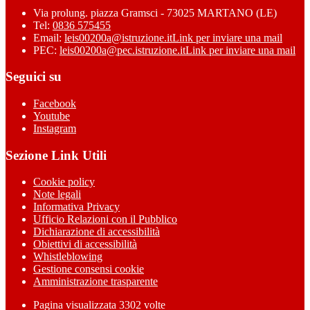
Via prolung. piazza Gramsci - 73025 MARTANO (LE)
Tel:
0836 575455
Email:
leis00200a@istruzione.it
Link per inviare una mail
PEC:
leis00200a@pec.istruzione.it
Link per inviare una mail
Seguici su
Facebook
Youtube
Instagram
Sezione Link Utili
Cookie policy
Note legali
Informativa Privacy
Ufficio Relazioni con il Pubblico
Dichiarazione di accessibilità
Obiettivi di accessibilità
Whistleblowing
Gestione consensi cookie
Amministrazione trasparente
Pagina visualizzata
3302
volte