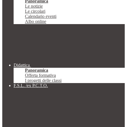
Panoramica
Le notizie
Le circolari
Calendario eventi
Albo online
Didattica
Panoramica
Offerta formativa
I progetti delle classi
F.S.L. /ex P.C.T.O.