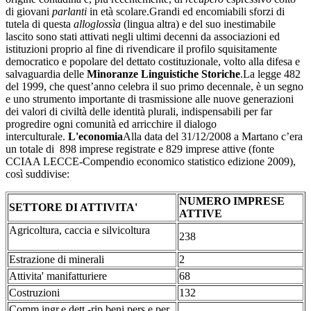
di giovani
parlanti
in età scolare.Grandi ed encomiabili sforzi di
tutela di questa
alloglossìa
(lingua altra) e del suo inestimabile
lascito sono stati attivati negli ultimi decenni da associazioni ed
istituzioni proprio al fine di rivendicare il profilo squisitamente
democratico e popolare del dettato costituzionale, volto alla difesa e
salvaguardia delle
Minoranze Linguistiche Storiche
.La legge 482
del 1999, che quest’anno celebra il suo primo decennale, è un segno
e uno strumento importante di trasmissione alle nuove generazioni
dei valori di civiltà delle identità plurali, indispensabili per far
progredire ogni comunità ed arricchire il dialogo
interculturale.
L'economia
Alla data del 31/12/2008 a Martano c’era
un totale di 898 imprese registrate e 829 imprese attive (fonte
CCIAA LECCE-Compendio economico statistico edizione 2009),
così suddivise:
NUMERO IMPRESE
SETTORE DI ATTIVITA'
ATTIVE
Agricoltura, caccia e silvicoltura
238
Estrazione di minerali
2
Attivita' manifatturiere
68
Costruzioni
132
Comm.ingr.e dett.-rip.beni pers.e per