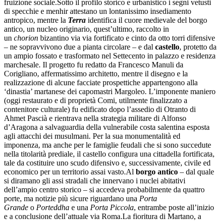
fruizione sociale.Sotto il profilo storico e urbanistico i segni vetusti
di specchie e menhir attestano un lontanissimo insediamento
antropico, mentre la
Terra
identifica il cuore medievale del borgo
antico, un nucleo originario, quest’ultimo, raccolto in
un
chorion
bizantino via via fortificato e cinto da otto torri difensive
– ne sopravvivono due a pianta circolare – e dal
castello
, protetto da
un ampio fossato e trasformato nel Settecento in palazzo e residenza
marchesale. Il progetto fu redatto da Francesco Manuli da
Corigliano, affermatissimo architetto, mentre il disegno e la
realizzazione di alcune facciate prospettiche appartengono alla
‘dinastia’ martanese dei capomastri Margoleo. L’imponente maniero
(oggi restaurato e di proprietà Comi, utilmente finalizzato a
contenitore culturale) fu edificato dopo l’assedio di Otranto di
Ahmet Pascià e rientrava nella strategia militare di Alfonso
d’Aragona a salvaguardia della vulnerabile costa salentina esposta
agli attacchi dei musulmani. Per la sua monumentalità ed
imponenza, ma anche per le famiglie feudali che si sono succedute
nella titolarità prediale, il castello configura una cittadella fortificata,
tale da costituire uno scudo difensivo e, successivamente, civile ed
economico per un territorio assai vasto.Al
borgo antico
– dal quale
si diramano gli assi stradali che innervano i nuclei abitativi
dell’ampio centro storico – si accedeva probabilmente da quattro
porte, ma notizie più sicure riguardano una
Porta
Grande
o
Porteddha
e una
Porta Piccola
, entrambe poste all’inizio
e a conclusione dell’attuale via Roma.La fioritura di Martano, a