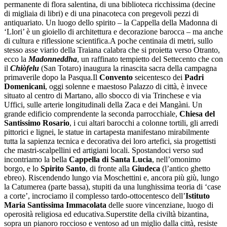
permanente di flora salentina, di una biblioteca ricchissima (decine
di migliaia di libri) e di una pinacoteca con pregevoli pezzi di
antiquariato. Un luogo dello spirito – la Cappella della Madonna di
‘Llori’ è un gioiello di architettura e decorazione barocca – ma anche
di cultura e riflessione scientifica.A poche centinaia di metri, sullo
stesso asse viario della Traiana calabra che si proietta verso Otranto,
ecco la
Madonneddha
, un raffinato tempietto del Settecento che con
il
Chiòfelu
(San Totaro) inaugura la rinascita sacra della campagna
primaverile dopo la Pasqua.Il
Convento
seicentesco dei
Padri
Domenicani
, oggi solenne e maestoso Palazzo di città, è invece
situato al centro di Martano, allo sbocco di via Trinchese e via
Uffici, sulle arterie longitudinali della Zaca e dei Mangàni. Un
grande edificio comprendente la seconda parrocchiale,
Chiesa del
Santissimo Rosario
, i cui altari barocchi a colonne tortili, gli arredi
pittorici e lignei, le statue in cartapesta manifestano mirabilmente
tutta la sapienza tecnica e decorativa dei loro artefici, sia progettisti
che mastri-scalpellini ed artigiani locali. Spostandoci verso sud
incontriamo la bella
Cappella di Santa Lucia
, nell’omonimo
borgo, e lo
Spirito Santo
, di fronte alla
Giudeca
(l’antico ghetto
ebreo). Riscendendo lungo via Moschettini e, ancora più giù, lungo
la Catumerea (parte bassa), stupiti da una lunghissima teoria di ‘case
a corte’, incrociamo il complesso tardo-ottocentesco dell’
Istituto
Maria Santissima Immacolata
delle suore vincenziane, luogo di
operosità religiosa ed educativa.Superstite della civiltà bizantina,
sopra un pianoro roccioso e ventoso ad un miglio dalla città, resiste