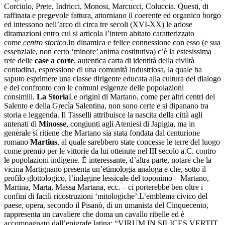
Corciulo, Prete, Indricci, Monosi, Marcucci, Coluccia. Questi, di
raffinata e pregevole fattura, attorniano il coerente ed organico borgo
ed intessono nell’arco di circa tre secoli (XVI-XX) le ariose
diramazioni entro cui si articola l’intero abitato caratterizzato
come
centro storico
.In dinamica e felice connessione con esso (e sua
essenziale, non certo ‘minore’ anima costitutiva) c’è la estesissima
rete delle
case a corte
, autentica carta di identità della civiltà
contadina, espressione di una comunità industriosa, la quale ha
saputo esprimere una classe dirigente educata alla cultura del dialogo
e del confronto con le comuni esigenze delle popolazioni
consimili.
La Storia
Le origini di Martano, come per altri centri del
Salento e della Grecìa Salentina, non sono certe e si dipanano tra
storia e leggenda. Il Tasselli attribuisce la nascita della città agli
antenati di
Minosse
, congiunti agli Ateniesi di Japigia, ma in
generale si ritiene che Martano sia stata fondata dal centurione
romano
Martius
, al quale sarebbero state concesse le terre del luogo
come premio per le vittorie da lui ottenute nel III secolo a.C. contro
le popolazioni indigene. È interessante, d’altra parte, notare che la
vicina Martignano presenta un’etimologia analoga e che, sotto il
profilo glottologico, l’indagine lessicale del toponimo – Martano,
Martina, Marta, Massa Martana, ecc. – ci porterebbe ben oltre i
confini di facili ricostruzioni ‘mitologiche’.L’emblema civico del
paese, opera, secondo il Pisanò, di un umanista del Cinquecento,
rappresenta un cavaliere che doma un cavallo ribelle ed è
accompagnato dall’epigrafe latina: “VIRUM IN SILICES VERTIT