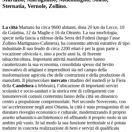
Sternatia, Vernole, Zollino.
La città
Martano ha circa 9600 abitanti, dista 20 km da Lecce, 10
da Galatina, 12 da Maglie e 16 da Otranto. La sua morfologia,
specie nella fascia a ridosso della Serra del Foderà (lungo l’asse
Zollino-Martignano-Calimera), ha consentito attività estrattive di tipo
industriale.Il suo feudo di circa 2200 ettari è per la gran parte a
vocazione olivicola e, sino a pochi anni fa, di fiorente
tabacchicoltura. Importanti attività manifatturiere hanno
caratterizzato la sua economia, consolidata spesso dal lievito
innovativo di artigiani e imprenditori sia nel campo della
trasformazione agricola che delle costruzioni e della produzione di
manufatti. Il plurisecolare
mercato
cittadino del martedì (e la Fiera
della
Candelora
a febbraio), l’ubicazione di importanti servizi
scolastici e socio-sanitari e la storica rete di collegamenti con
innumerevoli comuni contermini fanno della città un dinamico
centro a propulsione comprensoriale. Nel secondo Novecento, con
un’accelerazione negli anni Ottanta, la città è stata protagonista di un
duraturo risveglio economico e culturale, modernizzando il proprio
assetto urbanistico-architettonico ed affinando il proprio ruolo in un
ambito più vasto. In tal modo la sua funzione territoriale si è potuta
tradurre in concreta realizzazione di beni e servizi di qualificata