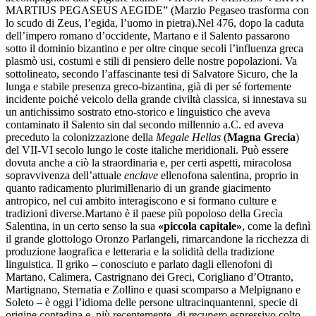
MARTIUS PEGASEUS AEGIDE” (Marzio Pegaseo trasforma con
lo scudo di Zeus, l’egida, l’uomo in pietra).Nel 476, dopo la caduta
dell’impero romano d’occidente, Martano e il Salento passarono
sotto il dominio bizantino e per oltre cinque secoli l’influenza greca
plasmò usi, costumi e stili di pensiero delle nostre popolazioni. Va
sottolineato, secondo l’affascinante tesi di Salvatore Sicuro, che la
lunga e stabile presenza greco-bizantina, già di per sé fortemente
incidente poiché veicolo della grande civiltà classica, si innestava su
un antichissimo sostrato etno-storico e linguistico che aveva
contaminato il Salento sin dal secondo millennio a.C. ed aveva
preceduto la colonizzazione della
Megale Hellas
(
Magna Grecia
)
del VII-VI secolo lungo le coste italiche meridionali. Può essere
dovuta anche a ciò la straordinaria e, per certi aspetti, miracolosa
sopravvivenza dell’attuale
enclave
ellenofona salentina, proprio in
quanto radicamento plurimillenario di un grande giacimento
antropico, nel cui ambito interagiscono e si formano culture e
tradizioni diverse.Martano è il paese più popoloso della Grecìa
Salentina, in un certo senso la sua
«piccola capitale»
, come la definì
il grande glottologo Oronzo Parlangeli, rimarcandone la ricchezza di
produzione laografica e letteraria e la solidità della tradizione
linguistica. Il griko – conosciuto e parlato dagli ellenofoni di
Martano, Calimera, Castrignano dei Greci, Corigliano d’Otranto,
Martignano, Sternatia e Zollino e quasi scomparso a Melpignano e
Soleto – è oggi l’idioma delle persone ultracinquantenni, specie di
origine contadina e, più recentemente, di
recupero
espressivo colto