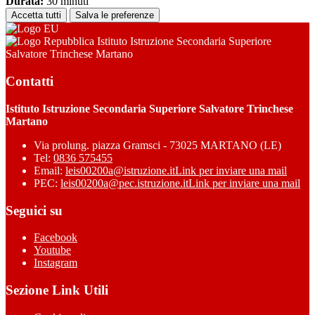
Durata:
30 minuti
Accetta tutti
Salva le preferenze
Istituto Istruzione Secondaria Superiore
Salvatore Trinchese Martano
Contatti
Istituto Istruzione Secondaria Superiore Salvatore Trinchese
Martano
Via prolung. piazza Gramsci - 73025 MARTANO (LE)
Tel:
0836 575455
Email:
leis00200a@istruzione.it
Link per inviare una mail
PEC:
leis00200a@pec.istruzione.it
Link per inviare una mail
Seguici su
Facebook
Youtube
Instagram
Sezione Link Utili