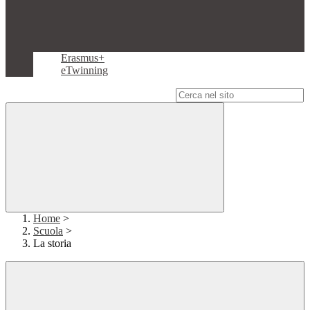
Erasmus+
eTwinning
Campo di ricerca per le pagine del sito
Home
>
Scuola
>
La storia