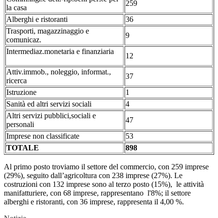
259
la casa
Alberghi e ristoranti
36
Trasporti, magazzinaggio e
9
comunicaz.
Intermediaz.monetaria e finanziaria
12
Attiv.immob., noleggio, informat.,
37
ricerca
Istruzione
1
Sanità ed altri servizi sociali
4
Altri servizi pubblici,sociali e
47
personali
Imprese non classificate
53
TOTALE
898
Al primo posto troviamo il settore del commercio, con 259 imprese
(29%), seguito dall’agricoltura con 238 imprese (27%). Le
costruzioni con 132 imprese sono al terzo posto (15%), le attività
manifatturiere, con 68 imprese, rappresentano l'8%; il settore
alberghi e ristoranti, con 36 imprese, rappresenta il 4,00 %.