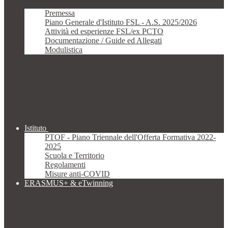
Premessa
Piano Generale d'Istituto FSL - A.S. 2025/2026
Attività ed esperienze FSL/ex PCTO
Documentazione / Guide ed Allegati
Modulistica
Istituto
PTOF - Piano Triennale dell'Offerta Formativa 2022-
2025
Scuola e Territorio
Regolamenti
Misure anti-COVID
ERASMUS+ & eTwinning