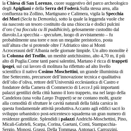
la
Chiesa di San Lorenzo
, cuore suggestivo del parco archeologico
degli
Apigliani
e della
Serra del Foderà
.Sulla stessa area, alla
confluenza tra Zollino, Martignano e Calimera, vigila la
Specchia
dei Mori
(
Secla tu Demonìu
), sotto la quale la leggenda vuole che
sia nascosto un tesoro costituito da una chioccia e dodici pulcini
d’oro (’
na fioccula cu lli puddhicini
), gelosamente custodito dal
diavolo.La specchia –
speculum
, luogo di avvistamento – fu
probabilmente una torre e non un megalite preistorico, posta
sull’altura che si protende oltre l’Adriatico sino ai Monti
Acrocerauni dell’Albania nelle giornate limpide. Un altro monolite è
la
Colonna del Teofilo
, un menhir antichissimo, alto 4,70 m, il più
alto di Puglia.Come tanti paesi salentini, Martano è ricca di
trappeti
ipogei
, sul cui lavoro di molitura ha riflettuto ad alto livello
scientifico il nativo
Cosimo Moschettini
, un grande illuminista di
fine Settecento, precursore dell’innovazione tecnica e qualitativa
dell’olio d’oliva, rettore dell’Università ecclesiastica di Castro e
fondatore della Camera di Commercio di Lecce.I più importanti
palazzi gentilizi della città hanno il loro trappeto, ma nel largo della
Candelora (una volta
Largo Trappeti
) se ne contano molti, grazie
alla comodità di sfruttare le cavità naturali della falda carsica in
questa fondamentale attività produttiva.Accanto agli edifici sacri lo
sviluppo urbanistico post-seicentesco squaderna un gran numero di
residenze gentilizie. Splendidi i
palazzi
Andrichi-Moschettini, Pino,
Micali-Gabrieli, Scarpa, Corina, Gaetani, Comi, Stampacchia-
Sergio, Monosi, Grassi, Della Tommasa, Antonaci, Carrozzini,