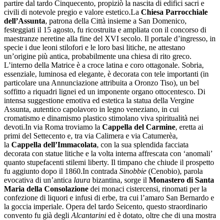
partire dal tardo Cinquecento, propiziò la nascita di edifici sacri e
civili di notevole pregio e valore estetico.La
Chiesa Parrocchiale
dell’Assunta
, patrona della Città insieme a San Domenico,
festeggiati il 15 agosto, fu ricostruita e ampliata con il concorso di
maestranze neretine alla fine del XVI secolo. Il portale d’ingresso, in
specie i due leoni stilofori e le loro basi litiche, ne attestano
un’origine più antica, probabilmente una chiesa di rito greco.
L’interno della Matrice è a croce latina e coro ottagonale. Sobria,
essenziale, luminosa ed elegante, è decorata con tele importanti (in
particolare una Annunciazione attribuita a Oronzo Tiso), un bel
soffitto a riquadri lignei ed un imponente organo ottocentesco. Di
intensa suggestione emotiva ed estetica la statua della Vergine
Assunta, autentico capolavoro in legno veneziano, in cui
cromatismo e dinamismo plastico stimolano viva spiritualità nei
devoti.In via Roma troviamo la
Cappella del Carmine
, eretta ai
primi del Settecento e, tra via Calimera e via Catumerèa,
la
Cappella dell’Immacolata
, con la sua splendida facciata
decorata con statue litiche e la volta interna affrescata con ‘anomali’
quanto stupefacenti stilemi liberty. Il timpano che chiude il prospetto
fu aggiunto dopo il 1860.In contrada
Sinobbie
(Cenobio), parola
evocativa di un’antica
laura
bizantina, sorge il
Monastero di Santa
Maria della Consolazione
dei monaci cistercensi, rinomati per la
confezione di liquori e infusi di erbe, tra cui l’amaro San Bernardo e
la goccia imperiale. Opera del tardo Seicento, questo straordinario
convento fu già degli
Alcantarini
ed è dotato, oltre che di una mostra