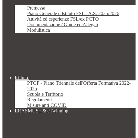
Premessa
Piano Generale d'Istituto FSL - A.S. 2025/2026
Attività ed esperienze FSL/ex PCTO
Documentazione / Guide ed Allegati
Modulistica
Istituto
PTOF - Piano Triennale dell'Offerta Formativa 2022-
2025
Scuola e Territorio
Regolamenti
Misure anti-COVID
ERASMUS+ & eTwinning