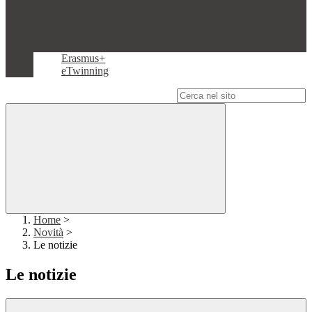
Erasmus+
eTwinning
Campo di ricerca per le pagine del sito
Home
>
Novità
>
Le notizie
Le notizie