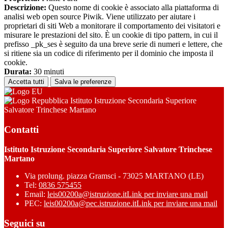
Descrizione:
Questo nome di cookie è associato alla piattaforma di
analisi web open source Piwik. Viene utilizzato per aiutare i
proprietari di siti Web a monitorare il comportamento dei visitatori e
misurare le prestazioni del sito. È un cookie di tipo pattern, in cui il
prefisso _pk_ses è seguito da una breve serie di numeri e lettere, che
si ritiene sia un codice di riferimento per il dominio che imposta il
cookie.
Durata:
30 minuti
Accetta tutti
Salva le preferenze
Istituto Istruzione Secondaria Superiore
Salvatore Trinchese Martano
Contatti
Istituto Istruzione Secondaria Superiore Salvatore Trinchese
Martano
Via prolung. piazza Gramsci - 73025 MARTANO (LE)
Tel:
0836 575455
Email:
leis00200a@istruzione.it
Link per inviare una mail
PEC:
leis00200a@pec.istruzione.it
Link per inviare una mail
Seguici su