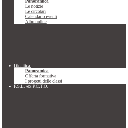
Panoramica
Le notizie
Le circolari
Calendario eventi
Albo online
Didattica
Panoramica
Offerta formativa
I progetti delle classi
F.S.L. /ex P.C.T.O.