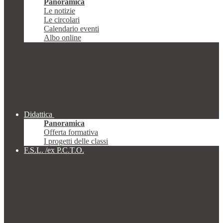
Panoramica
Le notizie
Le circolari
Calendario eventi
Albo online
Didattica
Panoramica
Offerta formativa
I progetti delle classi
F.S.L. /ex P.C.T.O.