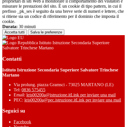
proprietari di siti Web a monitorare il comportamento dei visitatori e
misurare le prestazioni del sito. È un cookie di tipo pattern, in cui il
prefisso _pk_ses è seguito da una breve serie di numeri e lettere, che
si ritiene sia un codice di riferimento per il dominio che imposta il
cookie.
Durata:
30 minuti
Accetta tutti
Salva le preferenze
Istituto Istruzione Secondaria Superiore
Salvatore Trinchese Martano
Contatti
Istituto Istruzione Secondaria Superiore Salvatore Trinchese
Martano
Via prolung. piazza Gramsci - 73025 MARTANO (LE)
Tel:
0836 575455
Email:
leis00200a@istruzione.it
Link per inviare una mail
PEC:
leis00200a@pec.istruzione.it
Link per inviare una mail
Seguici su
Facebook
Youtube