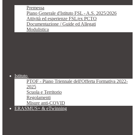
Premessa
Piano Generale d'Istituto FSL - A.S. 2025/2026
Attività ed esperienze FSL/ex PCTO
Documentazione / Guide ed Allegati
Modulistica
Istituto
PTOF - Piano Triennale dell'Offerta Formativa 2022-
2025
Scuola e Territorio
Regolamenti
Misure anti-COVID
ERASMUS+ & eTwinning