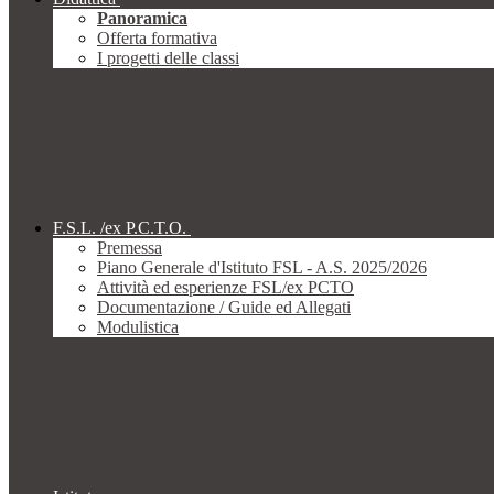
Panoramica
Offerta formativa
I progetti delle classi
F.S.L. /ex P.C.T.O.
Premessa
Piano Generale d'Istituto FSL - A.S. 2025/2026
Attività ed esperienze FSL/ex PCTO
Documentazione / Guide ed Allegati
Modulistica