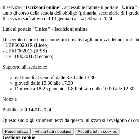
Il servizio
"Iscrizioni online"
, accessibile tramite il portale
"Unica"
anno di corso della scuola dell'obbligo (primaria, secondaria di I grad
Il servizio sarà attivo dal 13 gennaio al 14 febbraio 2024.
Link al portale
"Unica" - Iscrizioni online
Di seguito i codici meccanografici relativi agli indirizzi del nostro Istit
- LEPS00201R (Liceo)
- LERF002013 (IPSS)
- LETD00201L (Tecnico)
Supporto all'iscrizione:
dal lunedì al venerdì dalle 8.30 alle 13.30
giovedì dalle 15.30 alle 17.30
Domenica:18-25 gennaio, 1-8 febbraio dalle 10.00 alle 12.30
Notizie
Pubblicato il 14-01-2024
Questo sito o gli strumenti terzi da questo utilizzati si avvalgono di coo
Personalizza
Rifiuta tutti
i cookies
Accetta tutti
i cookies
Gestione cookie