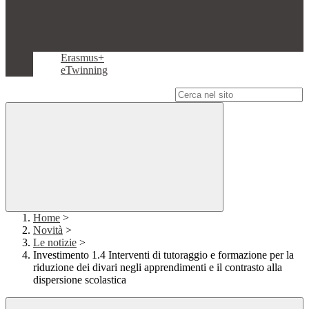
Erasmus+
eTwinning
Campo di ricerca per le pagine del sito
Home
>
Novità
>
Le notizie
>
Investimento 1.4 Interventi di tutoraggio e formazione per la
riduzione dei divari negli apprendimenti e il contrasto alla
dispersione scolastica