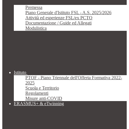
Premessa
Piano Generale d'Istituto FSL - A.S. 2025/2026
Attività ed esperienze FSL/ex PCTO
Documentazione / Guide ed Allegati
Modulistica
Istituto
PTOF - Piano Triennale dell'Offerta Formativa 2022-
2025
Scuola e Territorio
Regolamenti
Misure anti-COVID
ERASMUS+ & eTwinning