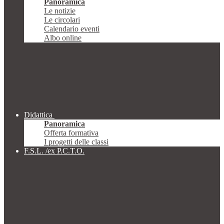
Panoramica
Le notizie
Le circolari
Calendario eventi
Albo online
Didattica
Panoramica
Offerta formativa
I progetti delle classi
F.S.L. /ex P.C.T.O.