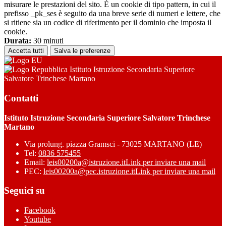
misurare le prestazioni del sito. È un cookie di tipo pattern, in cui il
prefisso _pk_ses è seguito da una breve serie di numeri e lettere, che
si ritiene sia un codice di riferimento per il dominio che imposta il
cookie.
Durata:
30 minuti
Accetta tutti
Salva le preferenze
Istituto Istruzione Secondaria Superiore
Salvatore Trinchese Martano
Contatti
Istituto Istruzione Secondaria Superiore Salvatore Trinchese
Martano
Via prolung. piazza Gramsci - 73025 MARTANO (LE)
Tel:
0836 575455
Email:
leis00200a@istruzione.it
Link per inviare una mail
PEC:
leis00200a@pec.istruzione.it
Link per inviare una mail
Seguici su
Facebook
Youtube