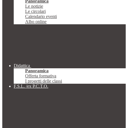
Panoramica
Le notizie
Le circolari
Calendario eventi
Albo online
Didattica
Panoramica
Offerta formativa
I progetti delle classi
F.S.L. /ex P.C.T.O.