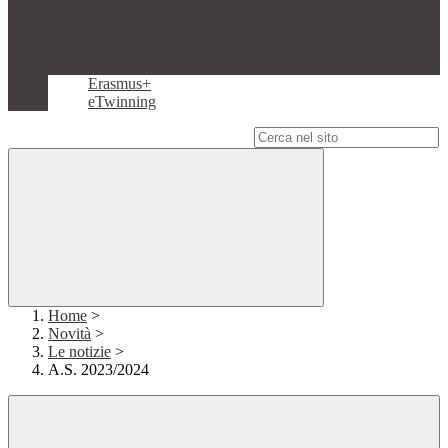
Erasmus+
eTwinning
Campo di ricerca per le pagine del sito
Home
>
Novità
>
Le notizie
>
A.S. 2023/2024