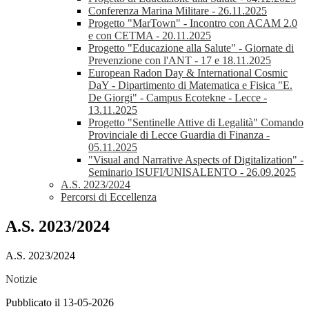
Conferenza Marina Militare - 26.11.2025
Progetto "MarTown" - Incontro con ACAM 2.0
e con CETMA - 20.11.2025
Progetto "Educazione alla Salute" - Giornate di
Prevenzione con l'ANT - 17 e 18.11.2025
European Radon Day & International Cosmic
DaY - Dipartimento di Matematica e Fisica "E.
De Giorgi" - Campus Ecotekne - Lecce -
13.11.2025
Progetto "Sentinelle Attive di Legalità" Comando
Provinciale di Lecce Guardia di Finanza -
05.11.2025
"Visual and Narrative Aspects of Digitalization" -
Seminario ISUFI/UNISALENTO - 26.09.2025
A.S. 2023/2024
Percorsi di Eccellenza
A.S. 2023/2024
A.S. 2023/2024
Notizie
Pubblicato il 13-05-2026