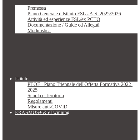
Premessa
Piano Generale d'Istituto FSL - A.S. 2025/2026
Attività ed esperienze FSL/ex PCTO
Documentazione / Guide ed Allegati
Modulistica
Istituto
PTOF - Piano Triennale dell'Offerta Formativa 2022-
2025
Scuola e Territorio
Regolamenti
Misure anti-COVID
ERASMUS+ & eTwinning