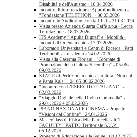
Disabilità e dell'Autismo - 10.04.2026
Incontro di Informazione e Approfondimento -
"Fondazione TELETHON" - 30.03.2026
Incontro in Auditorium con la LILT - 21.03.2026
Visita presso Azienda Quarta Caffè s.p.a - Lecce
Torrefazione - 18.03.2026
ITS Academy " Apulia Digital" e "Mobilità -
Incontri di Orientamento - 17.03.2026
Laboratori Universitari e Centri di Ricerca - Patti
Territoriali - Unisalento - 24.02.2026
Visita alla Caserma Floriani - "Giornate di
Promozione della Cultura Scientifica" - 05-06-
09.02.2026
STAGE di Perfezionamento - struttura "Nomeni
e Panta Kala" - 04-05-06.02.2026
"Incontro con L'ESERCITO ITALIANO" -
02.02.2026
"Viaggio Digitale nella Divina Commedia" -
29.01.2026 e 05.02.2026
PIANO NAZIONALE CINEMA - Progetto
"Visioni dal Confine" - 24.01.2026
MasterClass di Fisica delle Particelle - ICT
FACULTY - PATTO Territoriale S.U.P. -
05.12.2025
Progetto di Educazione alla Salute - 04.12.2025