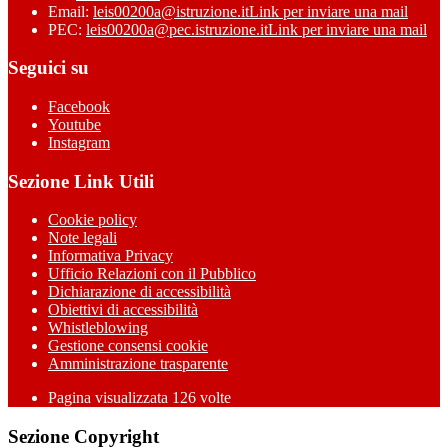
Email:
leis00200a@istruzione.it
Link per inviare una mail
PEC:
leis00200a@pec.istruzione.it
Link per inviare una mail
Seguici su
Facebook
Youtube
Instagram
Sezione Link Utili
Cookie policy
Note legali
Informativa Privacy
Ufficio Relazioni con il Pubblico
Dichiarazione di accessibilità
Obiettivi di accessibilità
Whistleblowing
Gestione consensi cookie
Amministrazione trasparente
Pagina visualizzata
126
volte
Sezione Copyright