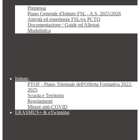
Premessa
Piano Generale d'Istituto FSL - A.S. 2025/2026
Attività ed esperienze FSL/ex PCTO
Documentazione / Guide ed Allegati
Modulistica
Istituto
PTOF - Piano Triennale dell'Offerta Formativa 2022-
2025
Scuola e Territorio
Regolamenti
Misure anti-COVID
ERASMUS+ & eTwinning