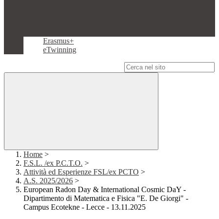
Erasmus+
eTwinning
Campo di ricerca per le pagine del sito
Home
>
F.S.L. /ex P.C.T.O.
>
Attività ed Esperienze FSL/ex PCTO
>
A.S. 2025/2026
>
European Radon Day & International Cosmic DaY -
Dipartimento di Matematica e Fisica "E. De Giorgi" -
Campus Ecotekne - Lecce - 13.11.2025