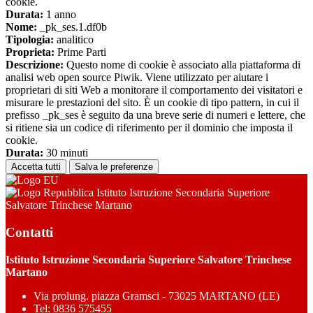
cookie.
Durata:
1 anno
Nome:
_pk_ses.1.df0b
Tipologia:
analitico
Proprieta:
Prime Parti
Descrizione:
Questo nome di cookie è associato alla piattaforma di
analisi web open source Piwik. Viene utilizzato per aiutare i
proprietari di siti Web a monitorare il comportamento dei visitatori e
misurare le prestazioni del sito. È un cookie di tipo pattern, in cui il
prefisso _pk_ses è seguito da una breve serie di numeri e lettere, che
si ritiene sia un codice di riferimento per il dominio che imposta il
cookie.
Durata:
30 minuti
Accetta tutti
Salva le preferenze
Istituto Istruzione Secondaria Superiore
Salvatore Trinchese Martano
Contatti
Istituto Istruzione Secondaria Superiore Salvatore Trinchese
Martano
Via prolung. piazza Gramsci - 73025 MARTANO (LE)
Tel:
0836 575455