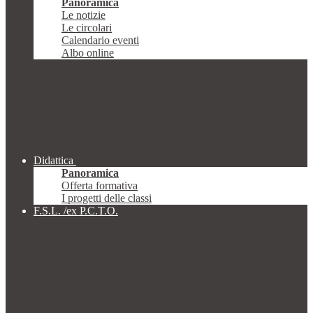
Panoramica
Le notizie
Le circolari
Calendario eventi
Albo online
Didattica
Panoramica
Offerta formativa
I progetti delle classi
F.S.L. /ex P.C.T.O.