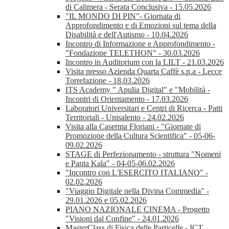
di Calimera - Serata Conclusiva - 15.05.2026
"IL MONDO DI PIN"- Giornata di
Approfondimento e di Emozioni sul tema della
Disabilità e dell'Autismo - 10.04.2026
Incontro di Informazione e Approfondimento -
"Fondazione TELETHON" - 30.03.2026
Incontro in Auditorium con la LILT - 21.03.2026
Visita presso Azienda Quarta Caffè s.p.a - Lecce
Torrefazione - 18.03.2026
ITS Academy " Apulia Digital" e "Mobilità -
Incontri di Orientamento - 17.03.2026
Laboratori Universitari e Centri di Ricerca - Patti
Territoriali - Unisalento - 24.02.2026
Visita alla Caserma Floriani - "Giornate di
Promozione della Cultura Scientifica" - 05-06-
09.02.2026
STAGE di Perfezionamento - struttura "Nomeni
e Panta Kala" - 04-05-06.02.2026
"Incontro con L'ESERCITO ITALIANO" -
02.02.2026
"Viaggio Digitale nella Divina Commedia" -
29.01.2026 e 05.02.2026
PIANO NAZIONALE CINEMA - Progetto
"Visioni dal Confine" - 24.01.2026
MasterClass di Fisica delle Particelle - ICT