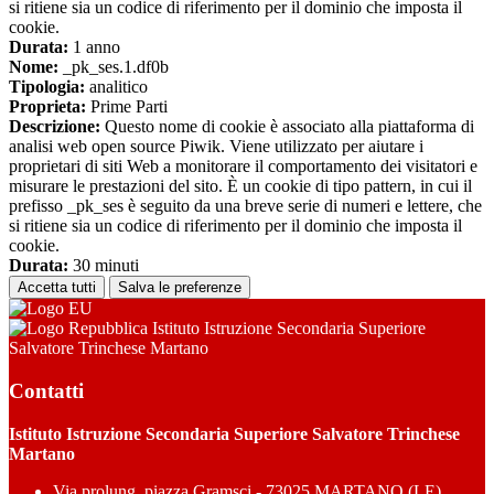
si ritiene sia un codice di riferimento per il dominio che imposta il
cookie.
Durata:
1 anno
Nome:
_pk_ses.1.df0b
Tipologia:
analitico
Proprieta:
Prime Parti
Descrizione:
Questo nome di cookie è associato alla piattaforma di
analisi web open source Piwik. Viene utilizzato per aiutare i
proprietari di siti Web a monitorare il comportamento dei visitatori e
misurare le prestazioni del sito. È un cookie di tipo pattern, in cui il
prefisso _pk_ses è seguito da una breve serie di numeri e lettere, che
si ritiene sia un codice di riferimento per il dominio che imposta il
cookie.
Durata:
30 minuti
Accetta tutti
Salva le preferenze
Istituto Istruzione Secondaria Superiore
Salvatore Trinchese Martano
Contatti
Istituto Istruzione Secondaria Superiore Salvatore Trinchese
Martano
Via prolung. piazza Gramsci - 73025 MARTANO (LE)