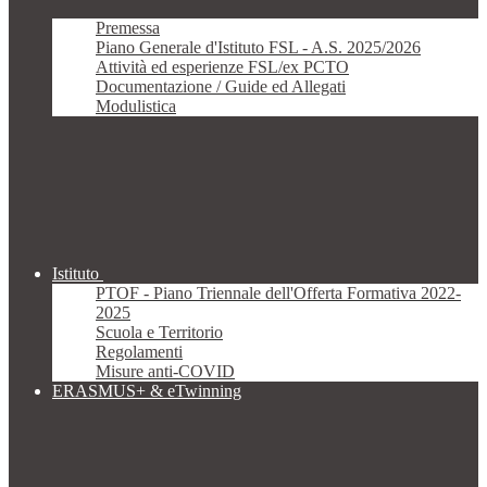
Premessa
Piano Generale d'Istituto FSL - A.S. 2025/2026
Attività ed esperienze FSL/ex PCTO
Documentazione / Guide ed Allegati
Modulistica
Istituto
PTOF - Piano Triennale dell'Offerta Formativa 2022-
2025
Scuola e Territorio
Regolamenti
Misure anti-COVID
ERASMUS+ & eTwinning