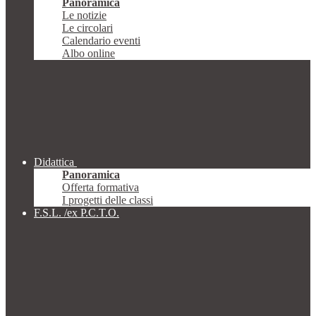
Panoramica
Le notizie
Le circolari
Calendario eventi
Albo online
Didattica
Panoramica
Offerta formativa
I progetti delle classi
F.S.L. /ex P.C.T.O.