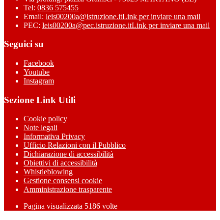
Tel:
0836 575455
Email:
leis00200a@istruzione.it
Link per inviare una mail
PEC:
leis00200a@pec.istruzione.it
Link per inviare una mail
Seguici su
Facebook
Youtube
Instagram
Sezione Link Utili
Cookie policy
Note legali
Informativa Privacy
Ufficio Relazioni con il Pubblico
Dichiarazione di accessibilità
Obiettivi di accessibilità
Whistleblowing
Gestione consensi cookie
Amministrazione trasparente
Pagina visualizzata
5186
volte