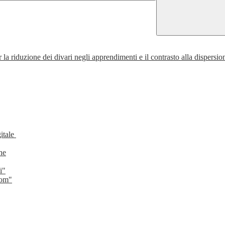
la riduzione dei divari negli apprendimenti e il contrasto alla dispersio
gitale
he
i"
oom"