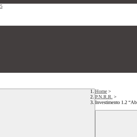
25
Home
>
P.N.R.R.
>
Investimento 1.2 “Abil