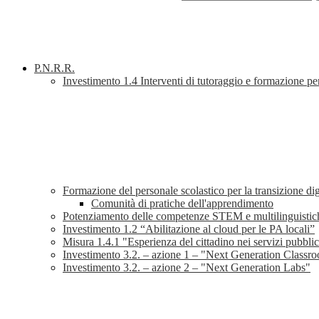
P.N.R.R.
Investimento 1.4 Interventi di tutoraggio e formazione per 
Formazione del personale scolastico per la transizione di
Comunità di pratiche dell'apprendimento
Potenziamento delle competenze STEM e multilinguistic
Investimento 1.2 “Abilitazione al cloud per le PA locali”
Misura 1.4.1 "Esperienza del cittadino nei servizi pubblic
Investimento 3.2. – azione 1 – "Next Generation Classr
Investimento 3.2. – azione 2 – "Next Generation Labs"