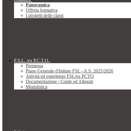
Panoramica
Offerta formativa
I progetti delle classi
F.S.L. /ex P.C.T.O.
Premessa
Piano Generale d'Istituto FSL - A.S. 2025/2026
Attività ed esperienze FSL/ex PCTO
Documentazione / Guide ed Allegati
Modulistica