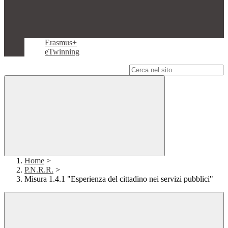
Erasmus+
eTwinning
Campo di ricerca per le pagine del sito
Home
>
P.N.R.R.
>
Misura 1.4.1 "Esperienza del cittadino nei servizi pubblici"