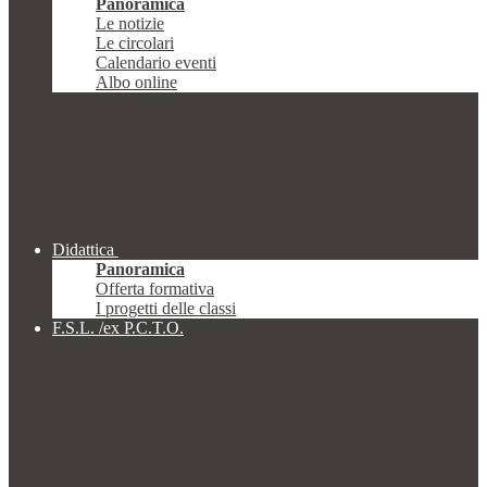
Panoramica
Le notizie
Le circolari
Calendario eventi
Albo online
Didattica
Panoramica
Offerta formativa
I progetti delle classi
F.S.L. /ex P.C.T.O.