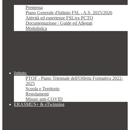
Premessa
Piano Generale d'Istituto FSL - A.S. 2025/2026
Attività ed esperienze FSL/ex PCTO
Documentazione / Guide ed Allegati
Modulistica
Istituto
PTOF - Piano Triennale dell'Offerta Formativa 2022-
2025
Scuola e Territorio
Regolamenti
Misure anti-COVID
ERASMUS+ & eTwinning