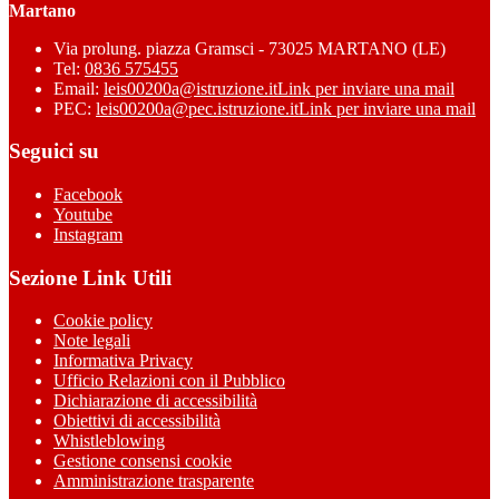
Martano
Via prolung. piazza Gramsci - 73025 MARTANO (LE)
Tel:
0836 575455
Email:
leis00200a@istruzione.it
Link per inviare una mail
PEC:
leis00200a@pec.istruzione.it
Link per inviare una mail
Seguici su
Facebook
Youtube
Instagram
Sezione Link Utili
Cookie policy
Note legali
Informativa Privacy
Ufficio Relazioni con il Pubblico
Dichiarazione di accessibilità
Obiettivi di accessibilità
Whistleblowing
Gestione consensi cookie
Amministrazione trasparente