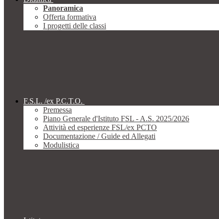
Panoramica
Offerta formativa
I progetti delle classi
F.S.L. /ex P.C.T.O.
Premessa
Piano Generale d'Istituto FSL - A.S. 2025/2026
Attività ed esperienze FSL/ex PCTO
Documentazione / Guide ed Allegati
Modulistica