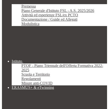
Premessa
Piano Generale d'Istituto FSL - A.S. 2025/2026
Attività ed esperienze FSL/ex PCTO
Documentazione / Guide ed Allegati
Modulistica
Istituto
PTOF - Piano Triennale dell'Offerta Formativa 2022-
2025
Scuola e Territorio
Regolamenti
Misure anti-COVID
ERASMUS+ & eTwinning