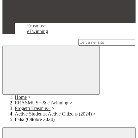
Erasmus+
eTwinning
Campo di ricerca per le pagine del sito
Home
>
ERASMUS+ & eTwinning
>
Progetti Erasmus+
>
Active Students, Active Citizens (2024)
>
Italia (Ottobre 2024)