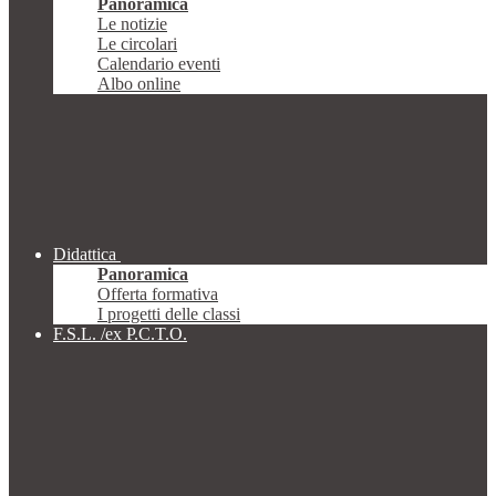
Panoramica
Le notizie
Le circolari
Calendario eventi
Albo online
Didattica
Panoramica
Offerta formativa
I progetti delle classi
F.S.L. /ex P.C.T.O.