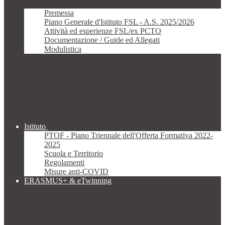
Premessa
Piano Generale d'Istituto FSL - A.S. 2025/2026
Attività ed esperienze FSL/ex PCTO
Documentazione / Guide ed Allegati
Modulistica
Istituto
PTOF - Piano Triennale dell'Offerta Formativa 2022-
2025
Scuola e Territorio
Regolamenti
Misure anti-COVID
ERASMUS+ & eTwinning