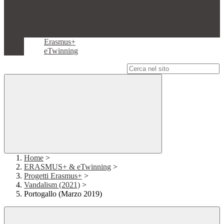
Erasmus+
eTwinning
Campo di ricerca per le pagine del sito
Home
>
ERASMUS+ & eTwinning
>
Progetti Erasmus+
>
Vandalism (2021)
>
Portogallo (Marzo 2019)