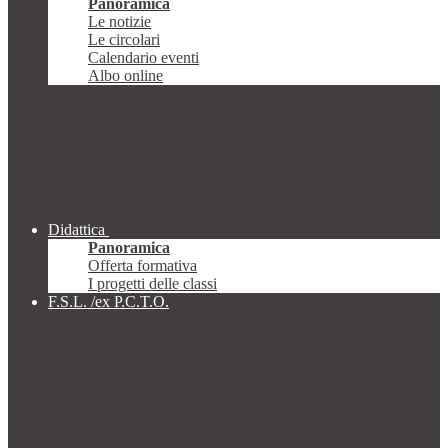
Panoramica
Le notizie
Le circolari
Calendario eventi
Albo online
Didattica
Panoramica
Offerta formativa
I progetti delle classi
F.S.L. /ex P.C.T.O.