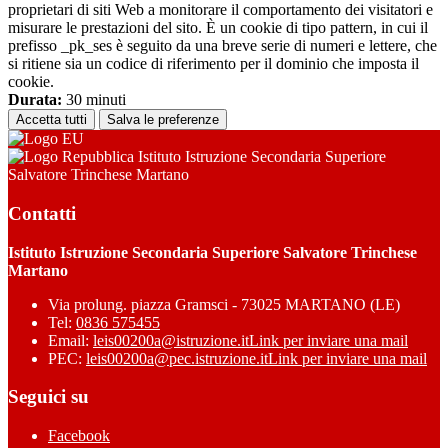
proprietari di siti Web a monitorare il comportamento dei visitatori e
misurare le prestazioni del sito. È un cookie di tipo pattern, in cui il
prefisso _pk_ses è seguito da una breve serie di numeri e lettere, che
si ritiene sia un codice di riferimento per il dominio che imposta il
cookie.
Durata:
30 minuti
Accetta tutti
Salva le preferenze
Istituto Istruzione Secondaria Superiore
Salvatore Trinchese Martano
Contatti
Istituto Istruzione Secondaria Superiore Salvatore Trinchese
Martano
Via prolung. piazza Gramsci - 73025 MARTANO (LE)
Tel:
0836 575455
Email:
leis00200a@istruzione.it
Link per inviare una mail
PEC:
leis00200a@pec.istruzione.it
Link per inviare una mail
Seguici su
Facebook