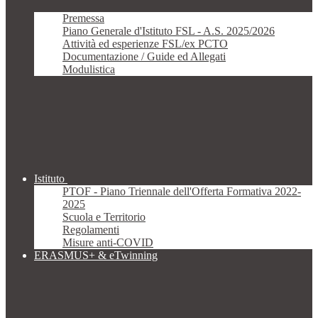
Premessa
Piano Generale d'Istituto FSL - A.S. 2025/2026
Attività ed esperienze FSL/ex PCTO
Documentazione / Guide ed Allegati
Modulistica
Istituto
PTOF - Piano Triennale dell'Offerta Formativa 2022-
2025
Scuola e Territorio
Regolamenti
Misure anti-COVID
ERASMUS+ & eTwinning