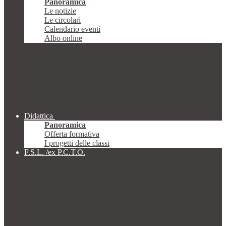
Panoramica
Le notizie
Le circolari
Calendario eventi
Albo online
Didattica
Panoramica
Offerta formativa
I progetti delle classi
F.S.L. /ex P.C.T.O.