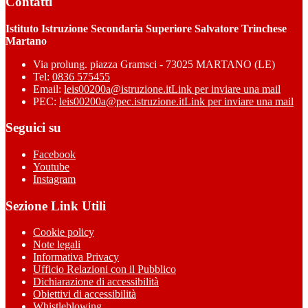
Contatti
Istituto Istruzione Secondaria Superiore Salvatore Trinchese
Martano
Via prolung. piazza Gramsci - 73025 MARTANO (LE)
Tel:
0836 575455
Email:
leis00200a@istruzione.it
Link per inviare una mail
PEC:
leis00200a@pec.istruzione.it
Link per inviare una mail
Seguici su
Facebook
Youtube
Instagram
Sezione Link Utili
Cookie policy
Note legali
Informativa Privacy
Ufficio Relazioni con il Pubblico
Dichiarazione di accessibilità
Obiettivi di accessibilità
Whistleblowing