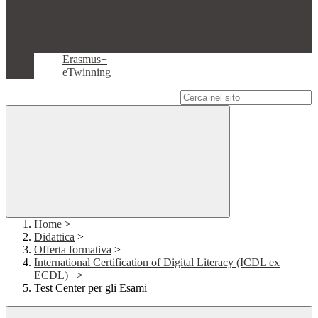
Erasmus+
eTwinning
Campo di ricerca per le pagine del sito
Home
>
Didattica
>
Offerta formativa
>
International Certification of Digital Literacy (ICDL ex
ECDL)
>
Test Center per gli Esami